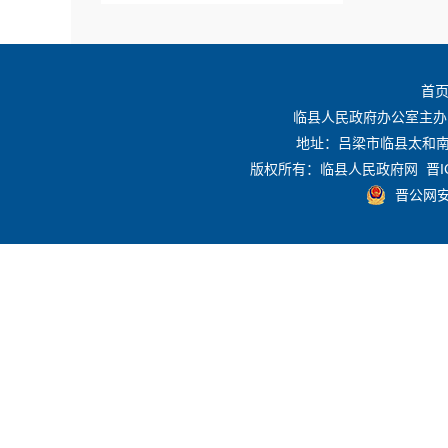
公共资源配置信息
首
推进放管服效率改革、
临县人民政府办公室主办
+
优化营商环境
地址：吕梁市临县太和南路
版权所有：临县人民政府网
晋I
晋公网安备
政府采购
规划计划
重点领域信息公开
征地信息公开
政府网站工作年度报表