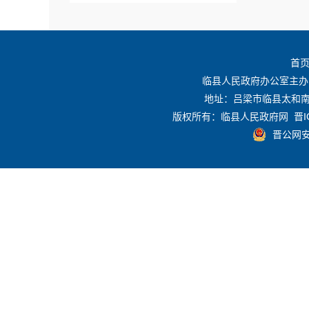
规划计划
首
重点领域信息公开
临县人民政府办公室主办
地址：吕梁市临县太和南路
征地信息公开
版权所有：临县人民政府网
晋I
晋公网安备
政府网站工作年度报表
政策咨询
重大行政决策
+
建议提案结果公开