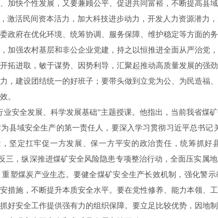
、加快个性发展，又要兼顾公平、促进共同富裕，不断提高县域
章，激活民间资本活力，加大科技进步动力，开发人力资源潜力
委政府在优化环境、统筹协调、服务保障、维护稳定等方面的务
，加强农村基层和非公企业党建，持之以恒推进全面从严治党，
开拓进取，敏于谋势、因势利导，汇聚起推动高质量发展的强劲
力，建设团结统一的好班子；要带头做到立党为公、为民造福、
效。
行业安全发展、科学发展基础”主题授课。他指出，当前我省煤
为县域安全生产的第一责任人，要深入学习贯彻习近平总书记关
念，坚定扛牢促一方发展、保一方平安的政治责任，统筹抓好
、举一反三，纵深推进煤矿安全风险隐患专项整治行动，全面压实属
，重塑煤炭产业生态。要健全煤矿安全生产长效机制，强化警示
安措施，不断提升本质安全水平。要在党性修养、能力本领、工
抓好安全工作提供强有力的组织保障。要立足比较优势，因地制