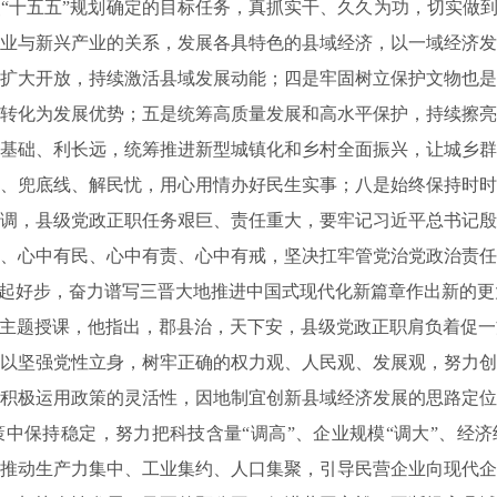
“十五五”规划确定的目标任务，真抓实干、久久为功，切实做到
业与新兴产业的关系，发展各具特色的县域经济，以一域经济发
扩大开放，持续激活县域发展动能；四是牢固树立保护文物也是
转化为发展优势；五是统筹高质量发展和高水平保护，持续擦亮
基础、利长远，统筹推进新型城镇化和乡村全面振兴，让城乡群
、兜底线、解民忧，用心用情办好民生实事；八是始终保持时时
调，县级党政正职任务艰巨、责任重大，要牢记习近平总书记殷
、心中有民、心中有责、心中有戒，坚决扛牢管党治党政治责任
、起好步，奋力谱写三晋大地推进中国式现代化新篇章作出新的更
为主题授课，他指出，郡县治，天下安，县级党政正职肩负着促
以坚强党性立身，树牢正确的权力观、人民观、发展观，努力创
积极运用政策的灵活性，因地制宜创新县域经济发展的思路定位
中保持稳定，努力把科技含量“调高”、企业规模“调大”、经济
推动生产力集中、工业集约、人口集聚，引导民营企业向现代企